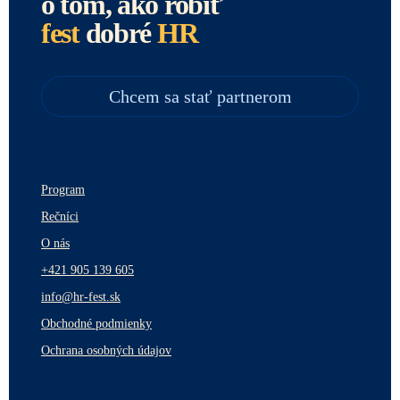
o tom, ako robiť
fest
dobré
HR
Chcem sa stať partnerom
Program
Rečníci
O nás
+421 905 139 605
info@hr-fest.sk
Obchodné podmienky
Ochrana osobných údajov